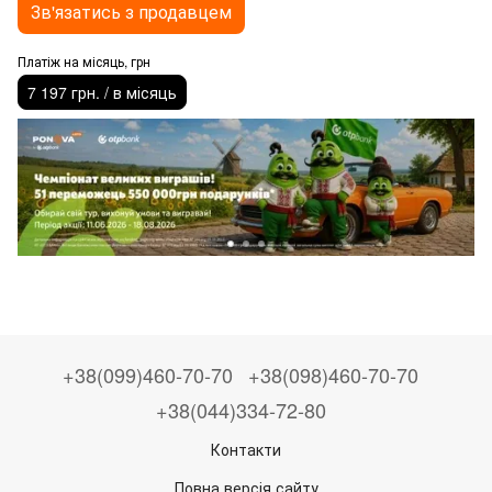
Зв'язатись з продавцем
Платіж на місяць, грн
7 197 грн. / в місяць
+38(099)460-70-70
+38(098)460-70-70
+38(044)334-72-80
Контакти
Повна версія сайту